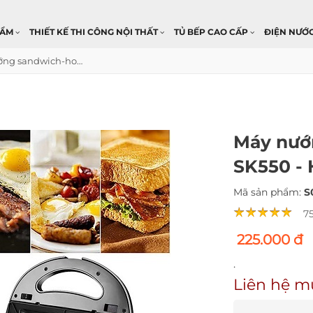
HẨM
THIẾT KẾ THI CÔNG NỘI THẤT
TỦ BẾP CAO CẤP
ĐIỆN NƯỚ
Máy nướng sandwich-hotdog Seka SK550 - Hàng chính hãng
Máy nướ
SK550 -
Mã sản phẩm:
S
7
225.000 đ
.
Liên hệ m