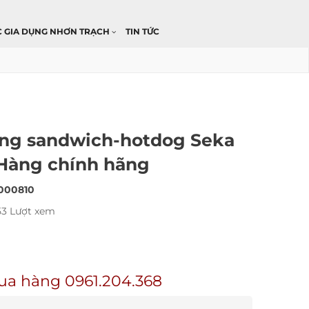
C GIA DỤNG NHƠN TRẠCH
TIN TỨC
ng sandwich-hotdog Seka
 Hàng chính hãng
000810
53 Lượt xem
ua hàng 0961.204.368