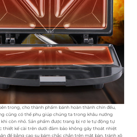
 bên trong, cho thành phẩm bánh hoàn thành chín đều,
húng cũng có thể phụ giúp chúng ta trong khâu nướng
y khi còn nhỏ. Sản phẩm được trang bị rơ le tự động tự
c thiết kế cài trên dưới đảm bảo không gây thoát nhiệt
hân đế bằng cao su bám chắc chắn trên mặt bàn, tránh xô