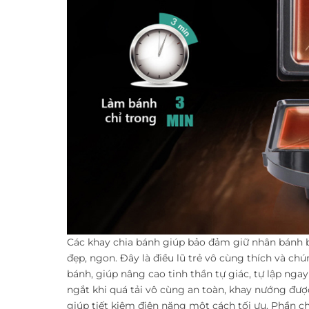
Các khay chia bánh giúp bảo đảm giữ nhân bánh
đẹp, ngon. Đây là điều lũ trẻ vô cùng thích và c
bánh, giúp nâng cao tinh thần tự giác, tự lập nga
ngắt khi quá tải vô cùng an toàn, khay nướng đượ
giúp tiết kiệm điện năng một cách tối ưu. Phần c