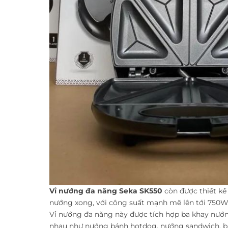
Vỉ nướng đa năng
Seka SK550
còn được thiết kế
nướng xong, với công suất mạnh mẽ lên tới 750W g
Vỉ nướng đa năng này được tích hợp ba khay nướ
nhau như nướng bánh hotdog, nướng sandwich, bán