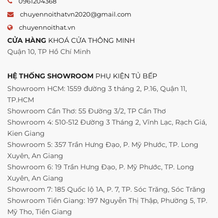
0961204368
chuyennoithatvn2020@gmail.com
chuyennoithat.vn
CỬA HÀNG
KHOÁ CỬA THÔNG MINH
Quận 10, TP Hồ Chí Minh
HỆ THỐNG SHOWROOM
PHỤ KIỆN TỦ BẾP
Showroom HCM: 1559 đường 3 tháng 2, P.16, Quận 11,
TP.HCM
Showroom Cần Thơ: 55 Đường 3/2, TP Cần Thơ
Showroom 4: 510-512 Đường 3 Tháng 2, Vĩnh Lạc, Rạch Giá,
Kien Giang
Showroom 5: 357 Trần Hưng Đạo, P. Mỹ Phước, TP. Long
Xuyên, An Giang
Showroom 6: 19 Trần Hưng Đạo, P. Mỹ Phước, TP. Long
Xuyên, An Giang
Showroom 7: 185 Quốc lộ 1A, P. 7, TP. Sóc Trăng, Sóc Trăng
Showroom Tiền Giang: 197 Nguyễn Thị Thập, Phường 5, TP.
Mỹ Tho, Tiền Giang