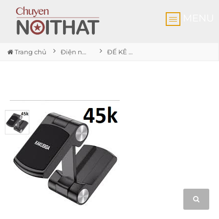
MENU
Trang chủ
Điện nước gia dụng Nhơn Trạch
ĐẾ KÊ ĐIỆN THOẠI CÓ NAM CHÂM