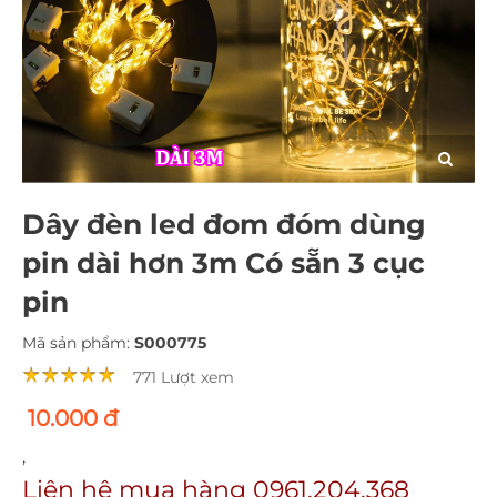
Dây đèn led đom đóm dùng
pin dài hơn 3m Có sẵn 3 cục
pin
Mã sản phẩm:
S000775
771 Lượt xem
10.000 đ
,
Liên hệ mua hàng 0961.204.368