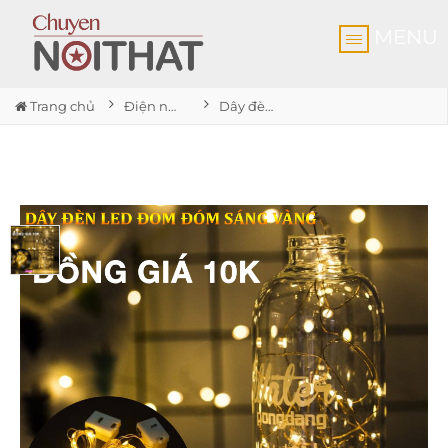
MENU
Trang chủ
Điện nước gia dụng Nhơn Trạch
Dây đèn led đom đóm dùng pin dài hơn 3m Có sẵn 3 cục pin