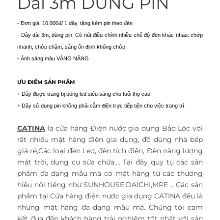
Dài 3m DÙNG PIN
- Đơn giá: 10.000đ/ 1 dây, tặng kèm pin theo đèn
- Dây dài 3m, dùng pin. Có nút điều chỉnh nhiều chế độ đèn khác nhau: chớp
nhanh, chớp chậm, sáng ổn định không chớp.
- Ánh sáng màu VÀNG NẮNG
ƯU ĐIỂM SẢN PHẨM
+ Dây được trang bị bóng led siêu sáng cho tuổi thọ cao.
+ Dây sử dụng pin không phải cắm điện trực tiếp tiện cho việc trang trí.
CATINA
là cửa hàng Điện nước gia dụng Bảo Lộc với
rất nhiều mặt hàng điện gia dụng, đồ dùng nhà bếp
giá rẻ,Các loại đèn Led, đèn tích điện, Đèn năng lượng
mặt trời, dụng cụ sửa chữa,... Tại đây quy tụ các sản
phẩm đa dạng mẫu mã có mặt hàng từ các thương
hiệu nổi tiếng như SUNHOUSE,DAICHI,MPE .. Các sản
phẩm tại Cửa hàng điện nước gia dụng CATINA đều là
những mặt hàng đa dạng mẫu mã. Chúng tôi cam
kết đưa đến khách hàng trải nghiệm tốt nhất với sản