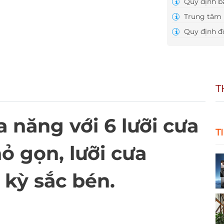
Quy định b
Trung tâm 
Quy định đổ
T
 năng với 6 lưỡi cưa
T
hỏ gọn, lưỡi cưa
 kỳ sắc bén.