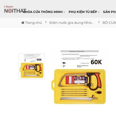
KHÓA CỬA THÔNG MINH
PHỤ KIỆN TỦ BẾP
SẢN P
Trang chủ
Điện nước gia dụng Nhơn Trạch
BỘ CƯA