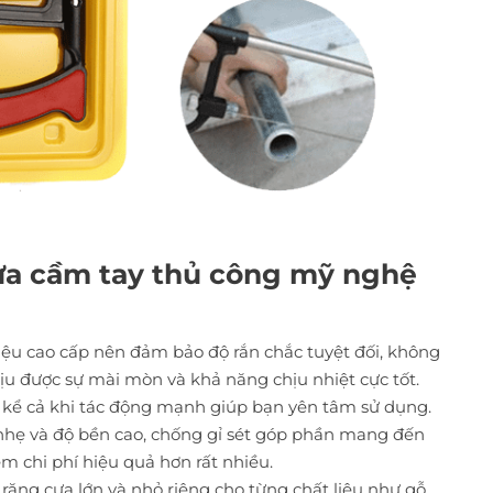
ưa cầm tay thủ công mỹ nghệ
liệu cao cấp nên đảm bảo độ rắn chắc tuyệt đối, không
ịu được sự mài mòn và khả năng chịu nhiệt cực tốt.
 kể cả khi tác động mạnh giúp bạn yên tâm sử dụng.
nhẹ và độ bền cao, chống gỉ sét góp phần mang đến
ệm chi phí hiệu quả hơn rất nhiều.
 răng cưa lớn và nhỏ riêng cho từng chất liệu như gỗ,