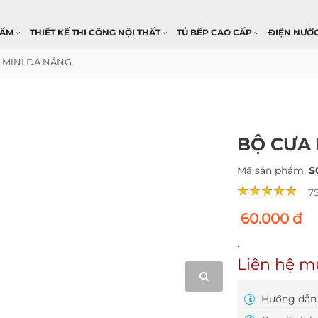
HẨM
THIẾT KẾ THI CÔNG NỘI THẤT
TỦ BẾP CAO CẤP
ĐIỆN NƯỚ
 MINI ĐA NĂNG
BỘ CƯA 
Mã sản phẩm:
S
7
60.000 đ
.
Liên hệ m
Hướng dẫn 