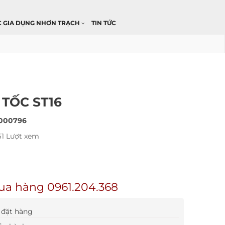
C GIA DỤNG NHƠN TRẠCH
TIN TỨC
 TỐC ST16
000796
61 Lượt xem
ua hàng 0961.204.368
đặt hàng