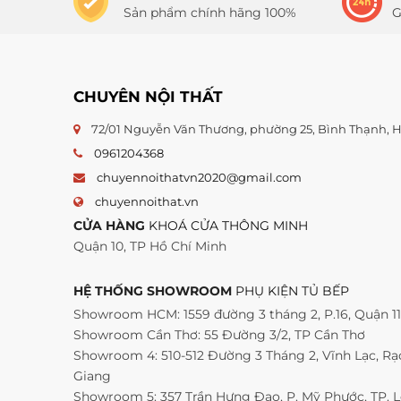
Sản phẩm chính hãng 100%
G
CHUYÊN NỘI THẤT
72/01 Nguyễn Văn Thương, phường 25, Bình Thạnh,
0961204368
chuyennoithatvn2020@gmail.com
chuyennoithat.vn
CỬA HÀNG
KHOÁ CỬA THÔNG MINH
Quận 10, TP Hồ Chí Minh
HỆ THỐNG SHOWROOM
PHỤ KIỆN TỦ BẾP
Showroom HCM: 1559 đường 3 tháng 2, P.16, Quận 1
Showroom Cần Thơ: 55 Đường 3/2, TP Cần Thơ
Showroom 4: 510-512 Đường 3 Tháng 2, Vĩnh Lạc, Rạc
Giang
Showroom 5: 357 Trần Hưng Đạo, P. Mỹ Phước, TP. 