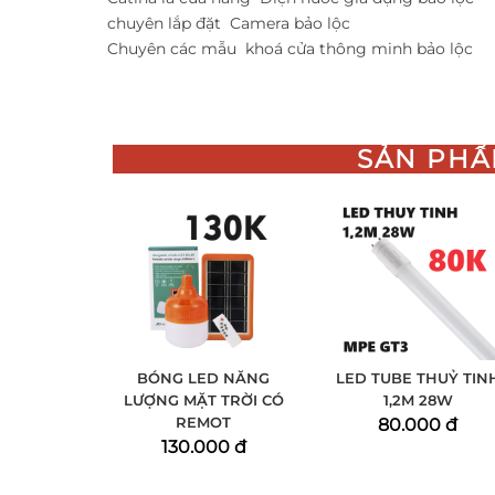
chuyên lắp đặt
Camera bảo lộc
Chuyên các mẫu
khoá cửa thông minh bảo lộc
SẢN PHẨ
BÓNG LED NĂNG
LED TUBE THUỶ TIN
LƯỢNG MẶT TRỜI CÓ
1,2M 28W
REMOT
80.000 đ
130.000 đ