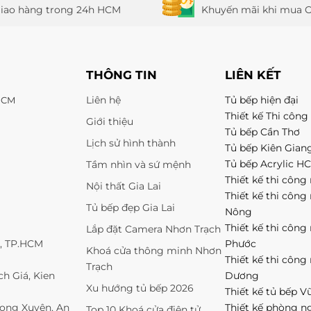
iao hàng trong 24h HCM
Khuyến mãi khi mua O
THÔNG TIN
LIÊN KẾT
Liên hệ
Tủ bếp hiện đại
 HCM
Thiết kế Thi công 
Giới thiệu
Tủ bếp Cần Thơ
Lịch sử hình thành
Tủ bếp Kiên Gian
Tủ bếp Acrylic H
Tầm nhìn và sứ mệnh
Thiết kế thi công 
Nội thất Gia Lai
Thiết kế thi công
Tủ bếp đẹp Gia Lai
Nông
Thiết kế thi công
Lắp đặt Camera Nhơn Trạch
1, TP.HCM
Phước
Khoá cửa thông minh Nhơn
Thiết kế thi công
Trạch
h Giá, Kien
Dương
Xu hướng tủ bếp 2026
Thiết kế tủ bếp V
Long Xuyên, An
Thiết kế phòng n
Top 10 Khoá cửa điện tử