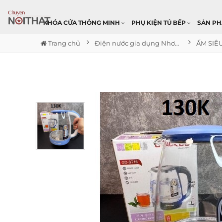
KHÓA CỬA THÔNG MINH
PHỤ KIỆN TỦ BẾP
SẢN P
Trang chủ
Điện nước gia dụng Nhơn Trạch
ẤM SIÊU