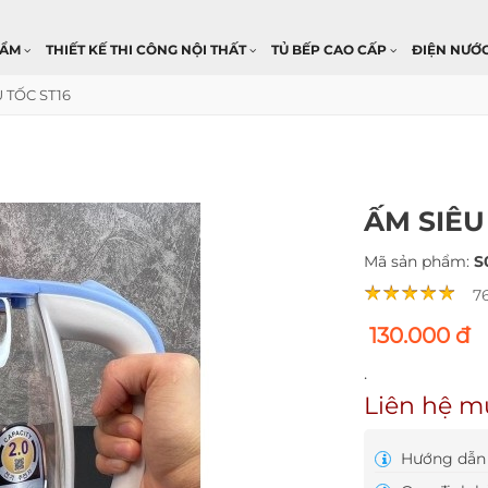
HẨM
THIẾT KẾ THI CÔNG NỘI THẤT
TỦ BẾP CAO CẤP
ĐIỆN NƯỚ
 TỐC ST16
ẤM SIÊU
Mã sản phẩm:
S
7
130.000 đ
.
Liên hệ m
Hướng dẫn 