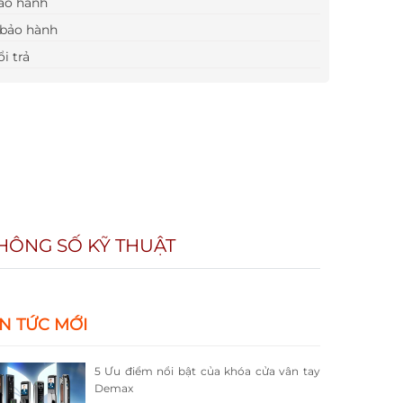
ảo hành
bảo hành
i trả
HÔNG SỐ KỸ THUẬT
IN TỨC MỚI
5 Ưu điểm nổi bật của khóa cửa vân tay
Demax