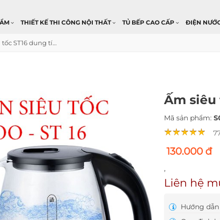
HẨM
THIẾT KẾ THI CÔNG NỘI THẤT
TỦ BẾP CAO CẤP
ĐIỆN NƯỚ
Ấm siêu tốc ST16 dung tích 2 lít
Ấm siêu 
Mã sản phẩm:
S
7
130.000 đ
,
Liên hệ m
Hướng dẫn 