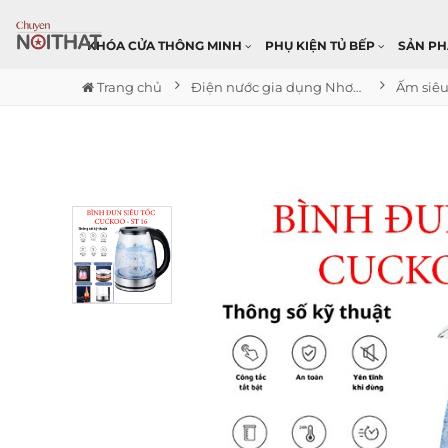
KHÓA CỬA THÔNG MINH
PHỤ KIỆN TỦ BẾP
SẢN P
Trang chủ
Điện nước gia dụng Nhơn Trạch