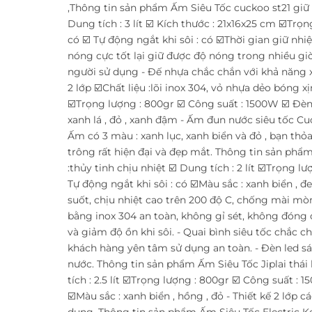
,Thông tin sản phẩm Ấm Siêu Tốc cuckoo st21 giữ nhi
Dung tích : 3 lít ☑️ Kích thước : 21x16x25 cm ☑️Trọ
có ☑️ Tự động ngắt khi sôi : có ☑️Thời gian giữ nhi
nóng cực tốt lại giữ được độ nóng trong nhiều gi
người sử dụng - Đế nhựa chắc chắn với khả năng 
2 lớp ☑️Chất liệu :lõi inox 304, vỏ nhựa dẻo bóng xịn
☑️Trọng lượng : 800gr ☑️ Công suất : 1500W ☑️ Đèn 
xanh lá , đỏ , xanh đậm - Ấm đun nước siêu tốc Cu
Ấm có 3 màu : xanh lục, xanh biển và đỏ , bạn thỏ
trông rất hiện đại và đẹp mắt. Thông tin sản phẩm
:thủy tinh chịu nhiệt ☑️ Dung tích : 2 lít ☑️Trọng l
Tự động ngắt khi sôi : có ☑️Màu sắc : xanh biển ,
suốt, chịu nhiệt cao trên 200 độ C, chống mài mòn
bằng inox 304 an toàn, không gỉ sét, không đóng c
và giảm độ ồn khi sôi. - Quai bình siêu tốc chắc c
khách hàng yên tâm sử dụng an toàn. - Đèn led sá
nước. Thông tin sản phẩm Ấm Siêu Tốc Jiplai thái l
tích : 2.5 lít ☑️Trọng lượng : 800gr ☑️ Công suất : 
☑️Màu sắc : xanh biển , hồng , đỏ - Thiết kế 2 lớp c
dụng. Thông tin sản phẩm Ấm Siêu Tốc Electric Ket