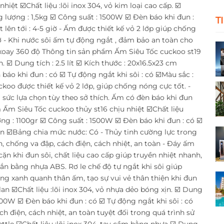
ệt ☑️Chất liệu :lõi inox 304, vỏ kim loại cao cấp. ☑️
ng lượng : 1,5kg ☑️ Công suất : 1500W ☑️ Đèn báo khi đun :
T
ệt lên tới : 4-5 giờ - Ấm được thiết kế vỏ 2 lớp giúp chống
ờ - Khi nước sôi ấm tự động ngắt , đảm bảo an toàn cho
xoay 360 độ Thông tin sản phẩm Ấm Siêu Tốc cuckoo st19
. ☑️ Dung tích : 2.5 lít ☑️ Kích thước : 20x16.5x23 cm
báo khi đun : có ☑️ Tự động ngắt khi sôi : có ☑️Màu sắc :
ckoo được thiết kế vỏ 2 lớp, giúp chống nóng cực tốt. -
a sức lựa chọn tùy theo sở thích. Ấm có đèn báo khi đun
 Ấm Siêu Tốc cuckoo thủy st16 chịu nhiệt ☑️Chất liệu
ượng : 1100gr ☑️ Công suất : 1500W ☑️ Đèn báo khi đun : có ☑️
 đen ☑️Bảng chia mức nước: Có - Thủy tinh cường lực trong
, chống va đập, cách điện, cách nhiệt, an toàn - Đáy ấm
ặn khi đun sôi, chất liệu cao cấp giúp truyền nhiệt nhanh,
hắn bằng nhựa ABS. Rơ le chế độ tự ngắt khi sôi giúp
ng xanh quanh thân ấm, tạo sự vui vẻ thân thiện khi đun
an ☑️Chất liệu :lõi inox 304, vỏ nhựa dẻo bóng xịn. ☑️ Dung
1500W ☑️ Đèn báo khi đun : có ☑️ Tự động ngắt khi sôi : có
ách điện, cách nhiệt, an toàn tuyệt đối trong quá trình sử
tle ☑️Chất liệu :lõi inox 304, tay cầm bằng nhựa ☑️ Dung