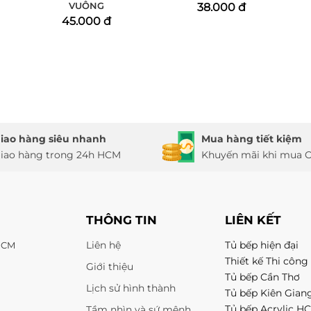
VUÔNG
38.000 đ
45.000 đ
iao hàng siêu nhanh
Mua hàng tiết kiệm
iao hàng trong 24h HCM
Khuyến mãi khi mua O
THÔNG TIN
LIÊN KẾT
Liên hệ
Tủ bếp hiện đại
 HCM
Thiết kế Thi công 
Giới thiệu
Tủ bếp Cần Thơ
Lịch sử hình thành
Tủ bếp Kiên Gian
Tủ bếp Acrylic H
Tầm nhìn và sứ mệnh