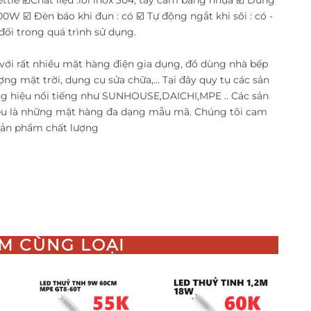
1500W ☑️ Đèn báo khi đun : có ☑️ Tự động ngắt khi sôi : có -
 đối trong quá trình sử dụng.
với rất nhiều mặt hàng điện gia dụng, đồ dùng nhà bếp
ợng mặt trời, dụng cụ sửa chữa,... Tại đây quy tụ các sản
 hiệu nổi tiếng như SUNHOUSE,DAICHI,MPE .. Các sản
ều là những mặt hàng đa dạng mẫu mã. Chúng tôi cam
 sản phẩm chất lượng
M CÙNG LOẠI