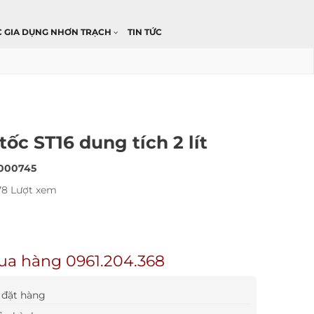
C GIA DỤNG NHƠN TRẠCH
TIN TỨC
tốc ST16 dung tích 2 lít
000745
78 Lượt xem
ua hàng 0961.204.368
đặt hàng