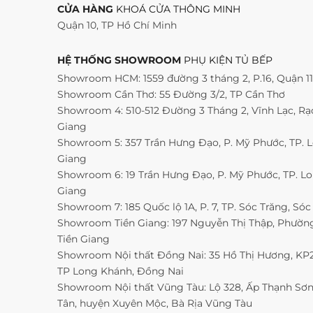
CỬA HÀNG
KHOÁ CỬA THÔNG MINH
Quận 10, TP Hồ Chí Minh
HỆ THỐNG SHOWROOM
PHỤ KIỆN TỦ BẾP
Showroom HCM: 1559 đường 3 tháng 2, P.16, Quận 1
Showroom Cần Thơ: 55 Đường 3/2, TP Cần Thơ
Showroom 4: 510-512 Đường 3 Tháng 2, Vĩnh Lạc, Rạc
Giang
Showroom 5: 357 Trần Hưng Đạo, P. Mỹ Phước, TP. 
Giang
Showroom 6: 19 Trần Hưng Đạo, P. Mỹ Phước, TP. L
Giang
Showroom 7: 185 Quốc lộ 1A, P. 7, TP. Sóc Trăng, Sóc
Showroom Tiền Giang: 197 Nguyễn Thị Thập, Phường 
Tiền Giang
Showroom Nội thất Đồng Nai: 35 Hồ Thị Hương, KP2,
TP Long Khánh, Đồng Nai
Showroom Nội thất Vũng Tàu: Lộ 328, Ấp Thạnh Sơn
Tân, huyện Xuyên Mộc, Bà Rịa Vũng Tàu