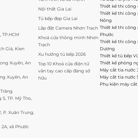
Thiết kế thi công 
Nội thất Gia Lai
Thiết kế thi công
Tủ bếp đẹp Gia Lai
Nông
Thiết kế thi công
Lắp đặt Camera Nhơn Trạch
1, TP.HCM
Phước
Khoá cửa thông minh Nhơn
Thiết kế thi công
Trạch
h Giá, Kien
Dương
Xu hướng tủ bếp 2026
Thiết kế tủ bếp V
Long Xuyên, An
Thiết kế phòng n
Top 10 Khoá cửa điện tử
Máy cắt tia nước 
vân tay cao cấp đáng sở
ong Xuyên, An
Máy cắt tia nước 
hữu
Phụ kiện máy cắt
 Trăng
5, TP. Mỹ Tho,
 P. Xuân Trung,
 2A, xã Phước