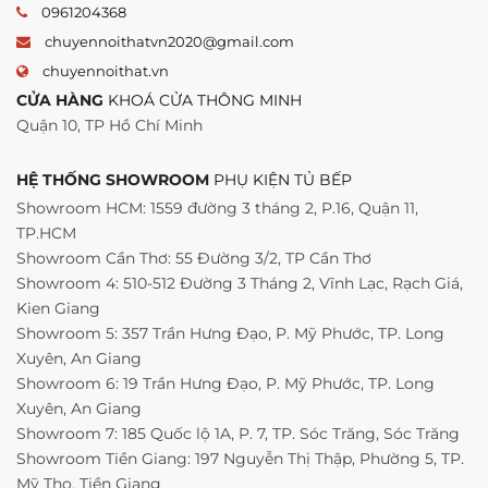
0961204368
chuyennoithatvn2020@gmail.com
chuyennoithat.vn
CỬA HÀNG
KHOÁ CỬA THÔNG MINH
Quận 10, TP Hồ Chí Minh
HỆ THỐNG SHOWROOM
PHỤ KIỆN TỦ BẾP
Showroom HCM: 1559 đường 3 tháng 2, P.16, Quận 11,
TP.HCM
Showroom Cần Thơ: 55 Đường 3/2, TP Cần Thơ
Showroom 4: 510-512 Đường 3 Tháng 2, Vĩnh Lạc, Rạch Giá,
Kien Giang
Showroom 5: 357 Trần Hưng Đạo, P. Mỹ Phước, TP. Long
Xuyên, An Giang
Showroom 6: 19 Trần Hưng Đạo, P. Mỹ Phước, TP. Long
Xuyên, An Giang
Showroom 7: 185 Quốc lộ 1A, P. 7, TP. Sóc Trăng, Sóc Trăng
Showroom Tiền Giang: 197 Nguyễn Thị Thập, Phường 5, TP.
Mỹ Tho, Tiền Giang