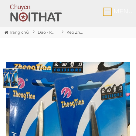
MENU
Trang chủ
Dao - Kéo
Kéo Zhengtian nhỏ