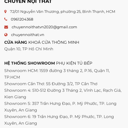
CHUYÊN NỘI THẤT
72/01 Nguyễn Văn Thương, phường 25, Bình Thạnh, HCM
0961204368
chuyennoithatvn2020@gmail.com
chuyennoithat.vn
CỬA HÀNG
KHOÁ CỬA THÔNG MINH
Quận 10, TP Hồ Chí Minh
HỆ THỐNG SHOWROOM
PHỤ KIỆN TỦ BẾP
Showroom HCM: 1559 đường 3 tháng 2, P.16, Quận 11,
TP.HCM
Showroom Cần Thơ: 55 Đường 3/2, TP Cần Thơ
Showroom 4: 510-512 Đường 3 Tháng 2, Vĩnh Lạc, Rạch Giá,
Kien Giang
Showroom 5: 357 Trần Hưng Đạo, P. Mỹ Phước, TP. Long
Xuyên, An Giang
Showroom 6: 19 Trần Hưng Đạo, P. Mỹ Phước, TP. Long
Xuyên, An Giang