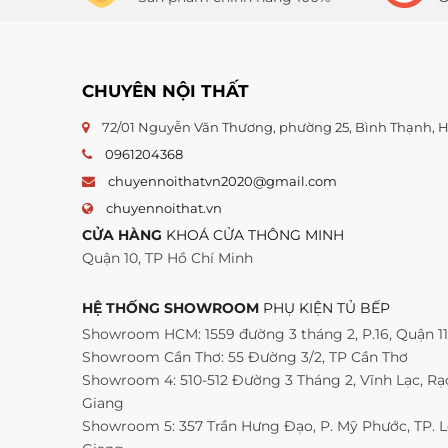
CHUYÊN NỘI THẤT
72/01 Nguyễn Văn Thương, phường 25, Bình Thạnh,
0961204368
chuyennoithatvn2020@gmail.com
chuyennoithat.vn
CỬA HÀNG
KHOÁ CỬA THÔNG MINH
Quận 10, TP Hồ Chí Minh
HỆ THỐNG SHOWROOM
PHỤ KIỆN TỦ BẾP
Showroom HCM: 1559 đường 3 tháng 2, P.16, Quận 1
Showroom Cần Thơ: 55 Đường 3/2, TP Cần Thơ
Showroom 4: 510-512 Đường 3 Tháng 2, Vĩnh Lạc, Rạc
Giang
Showroom 5: 357 Trần Hưng Đạo, P. Mỹ Phước, TP. 