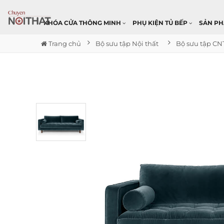
KHÓA CỬA THÔNG MINH
PHỤ KIỆN TỦ BẾP
SẢN P
Trang chủ
Bộ sưu tập Nội thất
Bộ sưu tập CN