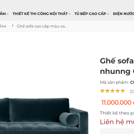
HẨM
THIẾT KẾ THI CÔNG NỘI THẤT
TỦ BẾP CAO CẤP
ĐIỆN NƯỚ
T44
Ghế sofa cao cấp màu xanh lông nhunng CNT44A
Ghế sofa
nhunng
Mã sản phẩm:
C
2
11.000.000
Thiết kế theo 
Liên hệ m