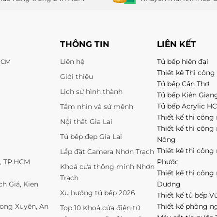
THÔNG TIN
LIÊN KẾT
Liên hệ
Tủ bếp hiện đại
 HCM
Thiết kế Thi công 
Giới thiệu
Tủ bếp Cần Thơ
Lịch sử hình thành
Tủ bếp Kiên Gian
Tủ bếp Acrylic H
Tầm nhìn và sứ mệnh
Thiết kế thi công 
Nội thất Gia Lai
Thiết kế thi công
Tủ bếp đẹp Gia Lai
Nông
Thiết kế thi công
Lắp đặt Camera Nhơn Trạch
1, TP.HCM
Phước
Khoá cửa thông minh Nhơn
Thiết kế thi công
Trạch
h Giá, Kien
Dương
Xu hướng tủ bếp 2026
Thiết kế tủ bếp V
Long Xuyên, An
Thiết kế phòng n
Top 10 Khoá cửa điện tử