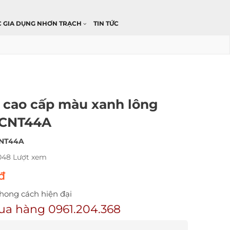
C GIA DỤNG NHƠN TRẠCH
TIN TỨC
 cao cấp màu xanh lông
 CNT44A
NT44A
048 Lượt xem
 đ
phong cách hiện đại
ua hàng 0961.204.368