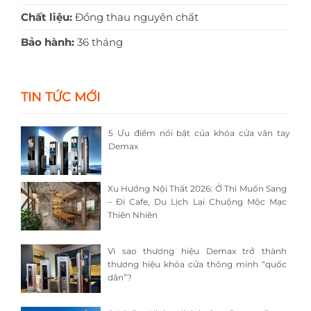
Chất liệu:
Đồng thau nguyên chất
Bảo hành:
36 tháng
TIN TỨC MỚI
5 Ưu điểm nổi bật của khóa cửa vân tay
Demax
Xu Hướng Nội Thất 2026: Ở Thì Muốn Sang
– Đi Cafe, Du Lịch Lại Chuộng Mộc Mạc
Thiên Nhiên
Vì sao thương hiệu Demax trở thành
thương hiệu khóa cửa thông minh “quốc
dân”?