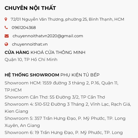
CHUYÊN NỘI THẤT
72/01 Nguyễn Văn Thương, phường 25, Bình Thạnh, HCM
0961204368
chuyennoithatvn2020@gmail.com
chuyennoithat.vn
CỬA HÀNG
KHOÁ CỬA THÔNG MINH
Quận 10, TP Hồ Chí Minh
HỆ THỐNG SHOWROOM
PHỤ KIỆN TỦ BẾP
Showroom HCM: 1559 đường 3 tháng 2, P.16, Quận 11,
TP.HCM
Showroom Cần Thơ: 55 Đường 3/2, TP Cần Thơ
Showroom 4: 510-512 Đường 3 Tháng 2, Vĩnh Lạc, Rạch Giá,
Kien Giang
Showroom 5: 357 Trần Hưng Đạo, P. Mỹ Phước, TP. Long
Xuyên, An Giang
Showroom 6: 19 Trần Hưng Đạo, P. Mỹ Phước, TP. Long