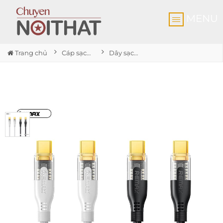
MENU
Trang chủ
Cáp sạc điện thoại
Dây sạc nhanh 2 đầu USB-C Remax dài 1m2