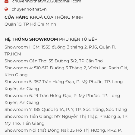
chuyennoithatvn2020@gmail.com
chuyennoithat.vn
CỬA HÀNG
KHOÁ CỬA THÔNG MINH
Quận 10, TP Hồ Chí Minh
HỆ THỐNG SHOWROOM
PHỤ KIỆN TỦ BẾP
Showroom HCM: 1559 đường 3 tháng 2, P.16, Quận 11,
TP.HCM
Showroom Cần Thơ: 55 Đường 3/2, TP Cần Thơ
Showroom 4: 510-512 Đường 3 Tháng 2, Vĩnh Lạc, Rạch Giá,
Kien Giang
Showroom 5: 357 Trần Hưng Đạo, P. Mỹ Phước, TP. Long
Xuyên, An Giang
Showroom 6: 19 Trần Hưng Đạo, P. Mỹ Phước, TP. Long
Xuyên, An Giang
Showroom 7: 185 Quốc lộ 1A, P. 7, TP. Sóc Trăng, Sóc Trăng
Showroom Tiền Giang: 197 Nguyễn Thị Thập, Phường 5, TP.
Mỹ Tho, Tiền Giang
Showroom Nội thất Đồng Nai: 35 Hồ Thị Hương, KP2, P.